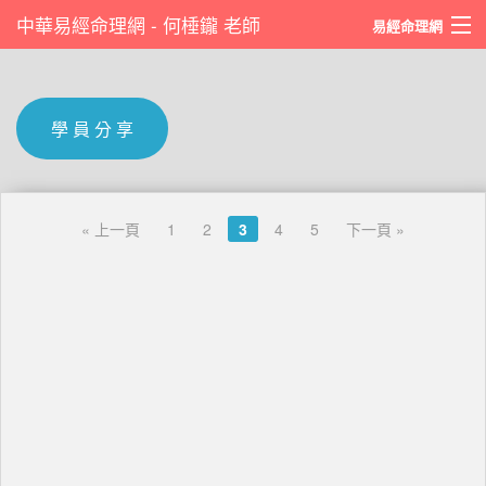
中華易經命理網 - 何棰鑨 老師
易經命理網
八字排盤
八卦占斷
學 員 分 享
靈數占斷
八字影片
« 上一頁
1
2
3
4
5
下一頁 »
學員分享
收驚化煞
何老師著作
與我們聯絡