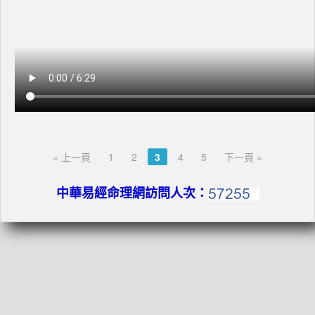
« 上一頁
1
2
3
4
5
下一頁 »
中華易經命理網訪問人次：